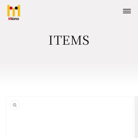
コンテ
ンツに
進む
メニューを
ITEMS
商品情
報にス
キップ