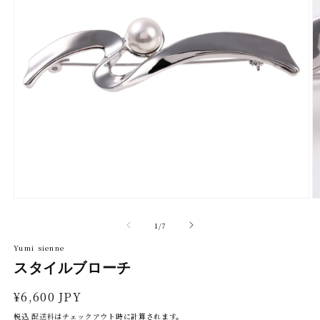
モ
モ
ー
ー
ダ
ダ
の
1
/
7
ル
ル
で
で
Yumi sienne
メ
メ
スタイルブローチ
デ
デ
ィ
ィ
ア
ア
通
¥6,600 JPY
(1)
(2
を
を
常
税込
配送料
はチェックアウト時に計算されます。