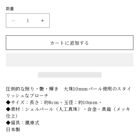
開
開
価
く
く
数量
格
ス
ス
タ
タ
イ
イ
カートに追加する
ル
ル
ブ
ブ
ロ
ロ
ー
ー
チ
チ
圧倒的な照り・艶・輝き 大珠10mmパール使用のスタイ
の
の
リッシュなブローチ
数
数
◆サイズ：長さ：約8cm・玉径：約10mm・
量
量
◆素材：シェルパール（人工真珠）・合金・真鍮（メッキ
を
を
仕上）
◆留具：風車式
減
増
日本製
ら
や