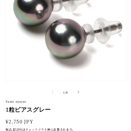
モ
モ
ー
ー
ダ
ダ
の
1
/
8
ル
ル
で
で
Yumi sienne
メ
メ
1粒ピアスグレー
デ
デ
ィ
ィ
ア
ア
通
¥2,750 JPY
(1)
(2
を
を
常
税込
配送料
はチェックアウト時に計算されます。