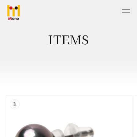
コンテ
ンツに
進む
メニューを
ITEMS
商品情
報にス
キップ