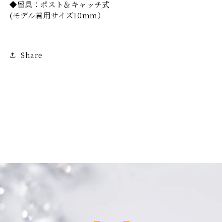
を
を
◆留具：ポスト＆キャッチ式
(モデル着用サイズ10mm）
減
増
ら
や
す
す
Share