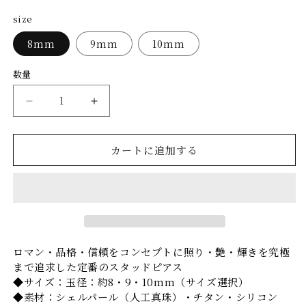
開
開
価
く
く
size
格
8mm
9mm
10mm
数量
1
1
粒
粒
ピ
ピ
カートに追加する
ア
ア
ス
ス
グ
グ
レ
レ
ー
ー
ロマン・品格・信頼をコンセプトに照り・艶・輝きを究極
の
の
まで追求した定番のスタッドピアス
数
数
◆サイズ：玉径：約8・9・10mm（サイズ選択）
量
量
◆素材：シェルパール（人工真珠）・チタン・シリコン