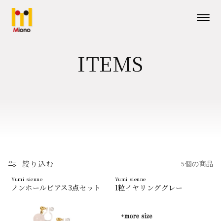
コンテ
ンツに
進む
メニューを
ITEMS
絞り込む
5個の商品
Yumi sienne
Yumi sienne
ノンホールピアス3点セット
1粒イヤリンググレー